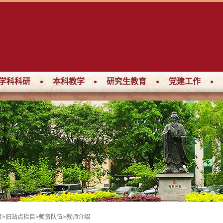
学科科研
本科教学
研究生教育
党建工作
页
>
旧站点栏目
>
师资队伍
>
教师介绍