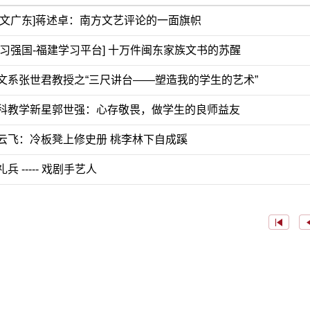
人文广东]蒋述卓：南方文艺评论的一面旗帜
学习强国-福建学习平台] 十万件闽东家族文书的苏醒
文系张世君教授之“三尺讲台——塑造我的学生的艺术”
科教学新星郭世强：心存敬畏，做学生的良师益友
云飞：冷板凳上修史册 桃李林下自成蹊
兵 ----- 戏剧手艺人