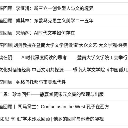
座回顾 | 李继凯：新三立—创业型人与文的境界
座回顾 | 傅其林：东欧马克思主义美学二十五年
座回顾 | 宋炳辉：AI时代文学如何存在
座回顾|刘勇教授在暨南大学文学院做“新大众文艺·大文学观·经典
文化对话悟经典 中西文明共探源——暨南大学文学院《中国孤
议回顾 | 乡愁乌托邦与审美现代性
广恩：珍本回归——静嘉堂藏宋元文集的整理与出版
回顾丨 司马黛兰：Confucius in the West 孔子在西方
真如思·享·汇”学术沙龙回顾 | 他乡的回眸与他者的凝视