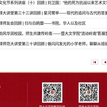
铎大讲堂第三十三讲回顾 | 星河鹭举——现代的追问与古代的答
铎师友会回顾 | 归与白鸥盟——书院、华人以及社区
韵风华润校园，师生共建传岭南 ——暨大文学院“流动岭南”影
铎师范大讲堂第三十讲回顾 | 做闪闪发光的小学老师，聊聊从班
）