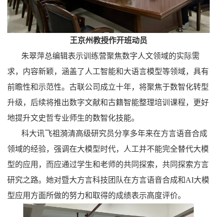
王京州教授作开班动员
朱翠萍总编辑
表示训练营
聚焦数字人文领域的实际需
求，内容新颖，涵盖了人工智能和大语言模型等领域，具有
前瞻性和示范性。
古联公司成立十年，将聚焦于数智化转型
升级，后续将
推出数字文献和古籍智能整理培训课程，
更好
地提升
文史哲专业
师生
的
数智化技能
。
科大讯飞祖漪清高级研究员分享
多年来在
方言
语音合成
领域
的经验，强调在大模型时代，人工并不能完全替代大模
型的应用，而应通过学生和老师的共同探索，共同探索方言
研究之路。
她
对暨大方言科技团队在方言
语音
合成和
AI
大模
型应用方面
所做的努力和
取得的成绩表示高度评价。