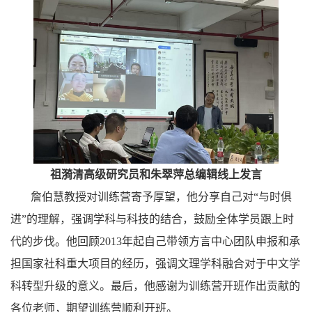
祖漪清高级研究员
和
朱翠萍总编辑
线上发言
詹伯慧教授
对训练营
寄予厚望，
他
分享
自己
对“与时俱
进”的理解，强调
学科与科技
的结合，鼓励
全体学员
跟上时
代的步伐。他回顾
2013
年起自己
带领方言中心团队
申报和承
担
国家社科重大项目的经历，
强调文理学科融合对于中文学
科转型升级的意义
。最后，他感谢
为训练营开班作出贡献的
各位
老师，
期望训练营顺利开班
。