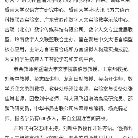
练营”
开班式
在
暨南大学
线上线下同步拉开帷幕。训练营
由
暨南大学汉语方言研究中心、暨南大学
-
科大讯飞方言语音
科技联合实验室、广东省岭南数字人文实验教学示范中心、
古联（北京）数字传媒科技有限公司、数字人文专业发展联
盟、岭南数字人文联盟联合主办，旨在聚焦中文大语言模型
核心应用，主讲方言语音合成和方言虚拟人构建实操技能，
为文科学生搭建人工智能学习和实践平台。
参会教师有
暨南大学
文学院
詹伯慧教授、王京州教授、
刘新中教授、
彭志峰讲师、龙润田副教授、吴南开讲师，数
学系龚文勇副教授，
教务处杨泽铭老师，实验室与设备处张
佳琳老师，团委刘宁老师，
科大讯飞祖漪清高级研究员、邵
鹏飞研究员
，
中华书局古联公司朱翠萍
总编辑、杨光磊老
师
。
报名学员有
600
多人，来自全国近百间高校。
开班式由彭志峰主持，刘新中教授作
开班寄语。他指出