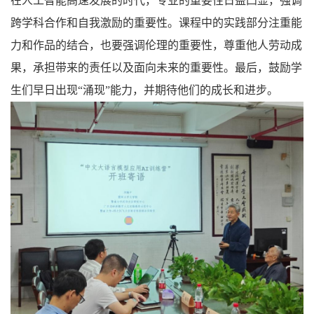
在
人工智能高速发展的
时代，专业的重要性日益凸显，强调
跨学科合作和自我
激励
的重要性。课程中的实践部分
注重
能
力和作品的结合，
也要
强调伦理的重要性，尊重他人劳动
成
果
，
承担带来的责任以及面向未来的重要性。最后，鼓励学
生们早日出现“涌现”能力，并期待他们的
成长
和进步。