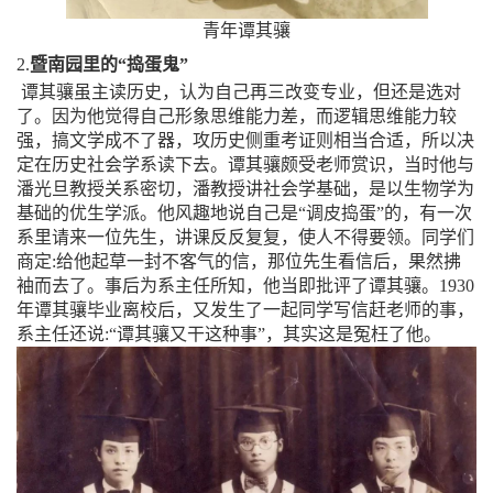
青年谭其骧
2.
暨南园里的“捣蛋鬼”
谭其骧虽主读历史，认为自己再三改变专业，但还是选对
了。因为他觉得自己形象思维能力差，而逻辑思维能力较
强，搞文学成不了器，攻历史侧重考证则相当合适，所以决
定在历史社会学系读下去。
谭其骧
颇受老师赏识，当时他与
潘光旦教授关系密切，潘教授讲社会学基础，是以生物学为
基础的优生学派。他风趣地说自己是“调皮捣蛋”的，有一次
系里请来一位先生，讲课反反复复，使人不得要领。同学们
商定
:
给他起草一封不客气的信，那位先生看信后，果然拂
袖而去了。事后为系主任所知，他当即批评了
谭其骧
。
1930
年
谭其骧
毕业离校后，又发生了一起同学写信赶老师的事，
系主任还说
:“
谭其骧又干这种事”，其实这是冤枉了他。