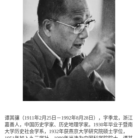
谭其骧
（
1911
年
2
月
25
日－
1992
年
8
月
28
日），字季龙，浙江
嘉善人，中国历史学家、历史地理学家。
1930
年毕业于暨南
大学历史社会学系，
1932
年获燕京大学研究院硕士学位，