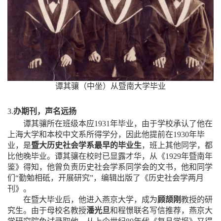
谭其骧（中坐）从暨南大学毕业
3.
办期刊，声名远扬
谭其骧所在班级本应
1931
年毕业，由于学校承认了他在
上海大学和本校中文系所得学分，因此他提前在
1930
年毕
业，是
暨大历史社会学系最早的毕业生
，班上其他同学，都
比他晚毕业。谭其骧在校时已显露才华，从《
1929
年暨南年
鉴》得知，他曾负责历史社会学系同学会的文书，他和同学
们“勤勉相砥，开展研究”，编辑出版了《历史社会学两月
刊》。
在暨大毕业后，他进入燕京大学，成为
顾颉刚
教授的研
究生。由于母校名教授
潘光旦
和程憬联名写信推荐，燕京大