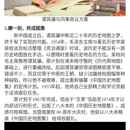
谭其骧与同事商议方案
5.
磨一剑，终成图集
新中国成立后，谭其骧中断近二十年的历史地图之梦，
终于有了实现的可能。
1954
年，毛泽东主席与著名历史学家
吴晗谈及标点整理《资治通鉴》时说，读历史不能没有一部
历史地图放在手边，以便随时查看历史地名的方位。吴晗向
毛主席推荐谭其骧。原计划在清末杨守敬的《历代舆地图》
基础上，进行重编改绘。后因谭其骧觉得该图精密度不够、
错误不少，而且仅限于中原的王朝，缺少边疆政权图幅等种
种缺陷，所以他不避艰难，提出重新编纂《中国历史地图
集》的宏伟计划。
1955
年起，他将自己全部精力和学识贡献
于这项艰巨任务。
原计划于
1967
年完成，但由于“文革”浩劫至
1974
年才以
内部试行的形式，出版了八大本的《中国历史地图集》，成
绩可称辉煌。当暨南建校
80
周年大庆时，他就以八大本精
装《中国历史地图集》 给母校献礼。