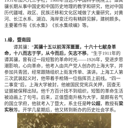
1951
年加入九三学社，
1980
年当选为中国科学院院士。谭其
骧长期从事中国史和中国历史地理的教学和研究，他对中国
历代疆域、政区、民族迁移和文化区域做了大量研究，对黄
河、长江水系、湖泊、海岸变迁均有精辟见解，建树颇多。
主要著作有《长水集》《长水集续编》等。
1.
缘，暨南园
谭其骧：“
其骧十五以前浑浑噩噩，十六十七献身革
命，十八而志于学，从今而后，矢志不移
。”生于
1911
年的
谭其骧，曾有过一段短暂的革命时光——
1926
年，受进步思
潮影响，心向革命，他考入由共产党人创办的上海大学，并
参加共青团，经常跟随组织上街发传单、演讲。上海工人第
三次武装起义时，他带着手枪随一位指挥员上前线。“四一
二事变”后，上海大学被封，他被国民党宪兵关押，因查无
证据被保释出狱。他千方百计找不到组织，短暂的革命生活
被迫画上了句号。后来，正值暨南升格为大学，是颇有名气
的国立学府，他就考入了暨大，系主任是
叶公超
，教授有
梁
实秋
等。开学几星期后，他又转到新办的历史社会学系。