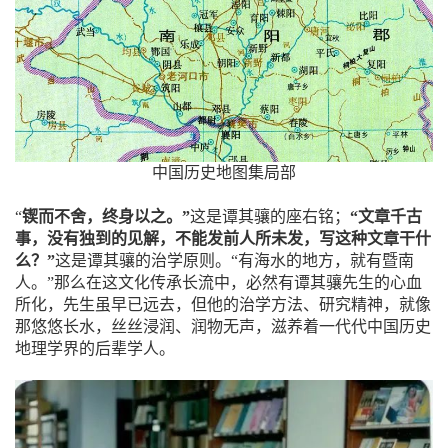
中国历史地图集局部
“
锲而不舍，终身以之。”
这是谭其骧的座右铭；
“文章千古
事，没有独到的见解，不能发前人所未发，写这种文章干什
么？”
这是谭其骧的治学原则。“有海水的地方，就有暨南
人。”那么在这文化传承长流中，必然有谭其骧先生的心血
所化，先生虽早已远去，但他的治学方法、研究精神，就像
那悠悠长水，丝丝浸润、润物无声，滋养着一代代中国历史
地理学界的后辈学人。