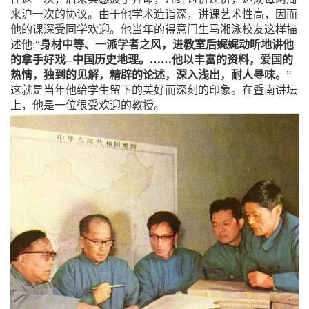
来沪一次的协议。由于他学术造诣深，讲课艺术性高，因而
他的课深受同学欢迎。他当年的得意门生马湘泳校友这样描
述他
:“
身材中等、一派学者之风，进教室后娓娓动听地讲他
的拿手好戏
--
中国历史地理。……他以丰富的资料，爱国的
热情，独到的见解，精辟的论述，深入浅出，耐人寻味。
”
这就是当年他给学生留下的美好而深刻的印象。在暨南讲坛
上，他是一位很受欢迎的教授。