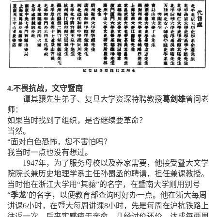
4.
不畏抗战，文守暨南
谭其骧先生弟子、复旦大学资深特聘教授
葛剑雄
曾问老
师：
如果当时找到了组织，是否继续要革命？
当然。
“
面对白色恐怖，您不害怕吗？
我当时一点也没有想过。
1947
年，为了服务母校以及养家需要，他接受暨大文学
院院长兼历史地理学系主任孙蜀丞的聘请，担任兼课教授。
当时他在浙江大学用“其骧”的名字，在暨南大学则用别号
“
季龙
’的名字，以便教育部查询时好办一点。他在浙大每周
讲课
6
小时，在暨大每周讲课
8
小时，先是每周在沪杭铁路上
往返一次，后来实感疲于奔命，几经讨价还价，达成每两周