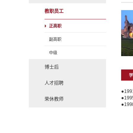
教职员工
正高职
副高职
中级
博士后
学
人才招聘
●
199
●
199
荣休教师
●
199