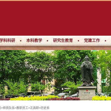
学科科研
本科教学
研究生教育
党建工作
页
>
师资队伍
>
教职员工
>
正高职
>
历史系