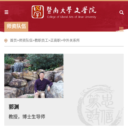
师资队伍
首页
>
师资队伍
>
教职员工
>
正高职
>
中外关系所
郭渊
教授，博士生导师