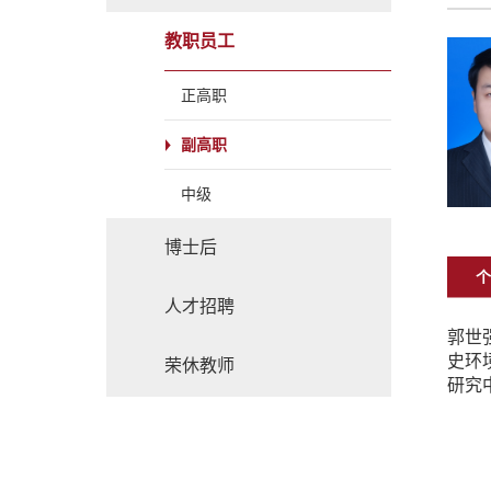
教职员工
正高职
副高职
中级
博士后
个
人才招聘
郭世
史环
荣休教师
研究