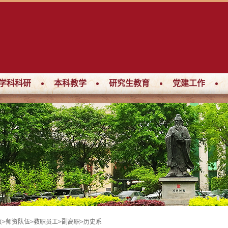
学科科研
本科教学
研究生教育
党建工作
页
>
师资队伍
>
教职员工
>
副高职
>
历史系