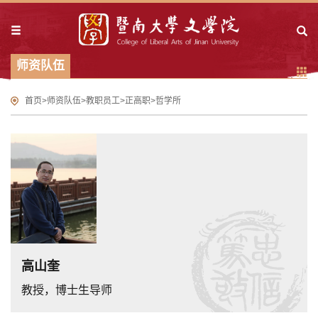
师资队伍
首页
>
师资队伍
>
教职员工
>
正高职
>
哲学所
高山奎
教授，博士生导师