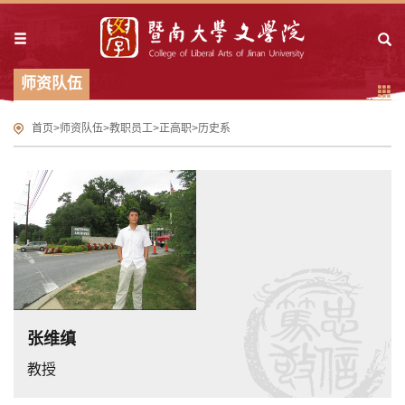
师资队伍
首页
>
师资队伍
>
教职员工
>
正高职
>
历史系
张维缜
教授