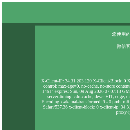
您使用的
微信客
X-Client-IP: 34.31.203.120 X-Client-Block: 0
control: max-age=0, no-cache, no-store conten
14b1" expires: Sun, 09 Aug 2026 07:07:13 GMT
server-timing: cdn-cache; desc=HIT, edge
Encoding x-akamai-transformed: 9 - 0 pmb=mR
Safari/537.36 x-client-block: 0 x-client-ip: 34
proxy-i