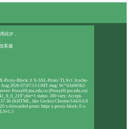
用此IP，
在线客服
0 X-Proxy-Block: 0 X-SSL-Proto: TLSv1.3cache-
n, 09 Aug 2026 07:07:13 GMT etag: W/"63a965b2-
rver: Proxy69.jnu.edu.cn (Proxy69.jnu.edu.cn)
_9_0_219";dur=1 status: 200 vary: Accept-
/537.36 (KHTML, like Gecko) Chrome/144.0.0.0
120 x-forwarded-proto: https x-proxy-block: 0 x-
 TLSv1.3