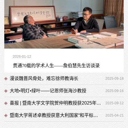
2026-01-12
贯通70载的学术人生——詹伯慧先生访谈录
漫谈魏晋风骨处，难忘徐师教诲长
2025-09-18
大地•明灯•绿叶——记恩师张海沙教授
2025-09-16
喜报 | 暨南大学文学院贺仲明教授获2025年“南粤优秀教师”荣誉称号
2025-09-12
暨南大学蒋述卓教授获意大利国家“和平标志奖”
2025-04-21