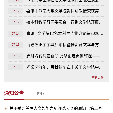
喜讯｜暨南大学文学院贺仲明教授荣获第九届鲁迅文学奖！
07-17
校本科教学督导委员会一行到文学院开展专业发展调研座谈
07-17
喜讯 | 文学院12名本科生毕业论文获2026届暨南大学优秀本科毕业论文（设计）
07-14
《粤语正字字典》审稿暨低资源文本与方言语料库建设研讨会在暨南大学举行
07-13
岁月流转共启新章 韶华更迭再创辉煌——文学院第四十八次学生代表大会召开
07-13
光影忆流年，百廿续华章丨关于文学院中文学科、历史学科百年庆典征集我和暨南文院的故事及老照片的启事
07-10
查看更多>
通知公告
更多+
关于举办首届人文智能之星评选大赛的通知（第二号）